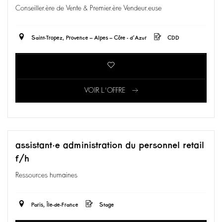
Conseiller.ère de Vente & Premier.ère Vendeur.euse
Saint-Tropez, Provence – Alpes – Côte - d’Azur
CDD
VOIR L'OFFRE
assistant·e administration du personnel retail
f/h
Ressources humaines
Paris, Île-de-France
Stage