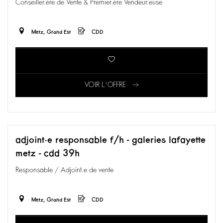
Conseiller.ère de Vente & Premier.ère Vendeur.euse
Metz, Grand Est
CDD
VOIR L'OFFRE
adjoint·e responsable f/h - galeries lafayette
metz - cdd 39h
Responsable / Adjoint.e de vente
Metz, Grand Est
CDD