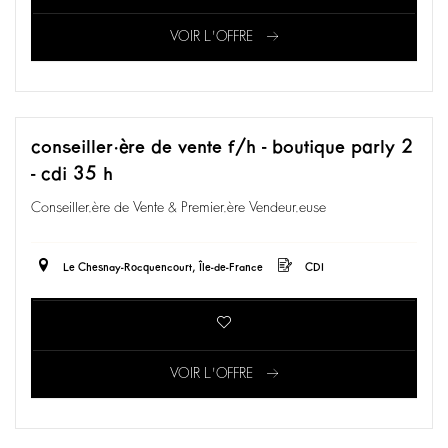
VOIR L'OFFRE
conseiller·ère de vente f/h - boutique parly 2
- cdi 35 h
Conseiller.ère de Vente & Premier.ère Vendeur.euse
Le Chesnay-Rocquencourt, Île-de-France
CDI
VOIR L'OFFRE