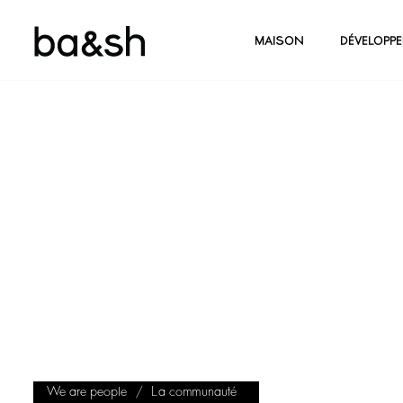
MAISON
DÉVELOPP
We are people
La communauté