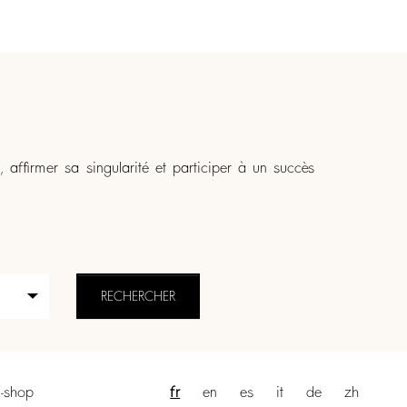
affirmer sa singularité et participer à un succès
E-shop
fr
en
es
it
de
zh