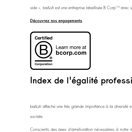
side », ba&sh est une entreprise labellisée B Corp™ avec u
Découvrez nos engagements
Index de l'égalité profess
ba&sh attache une très grande importance à la diversité et
sociale.
Conscients des axes d’amélioration nécessaires à notre i