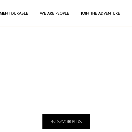
EMENT DURABLE
WE ARE PEOPLE
JOIN THE ADVENTURE
ba&sh x 125 et aprè
EN SAVOIR PLUS