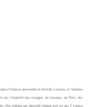
a et Sharon réinventent la féminité à travers un Vestiaire
ons qui s’inspirent des voyages, de musique, de Paris, des
able. Une marque qui rebondit chaque jour sur ses 2 credos