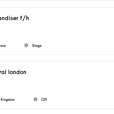
andiser f/h
ance
Stage
tral london
d Kingdom
CDI