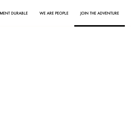
EMENT DURABLE
WE ARE PEOPLE
JOIN THE ADVENTURE
Join the adventure
À LA RENCONTRE DE NOS FUTURS TALENTS