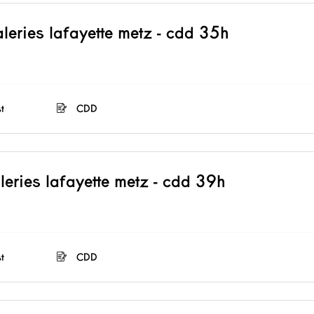
aleries lafayette metz - cdd 35h
t
CDD
leries lafayette metz - cdd 39h
t
CDD