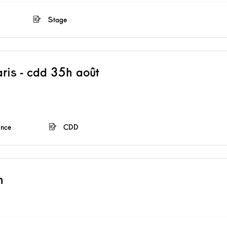
Stage
aris - cdd 35h août
ance
CDD
h