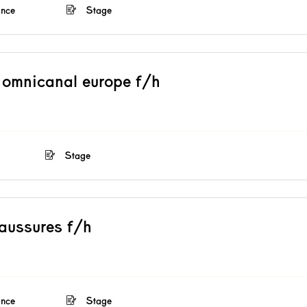
ance
Stage
l omnicanal europe f/h
Stage
haussures f/h
ance
Stage