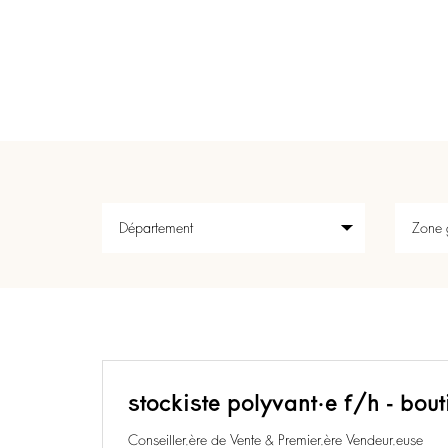
stockiste polyvant·e f/h - bout
Conseiller.ère de Vente & Premier.ère Vendeur.euse