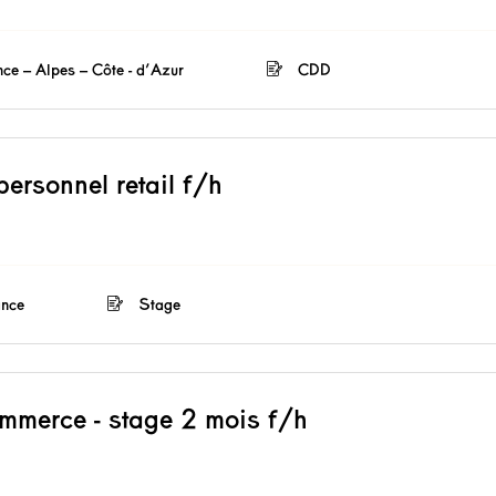
nce – Alpes – Côte - d’Azur
CDD
personnel retail f/h
ance
Stage
ommerce - stage 2 mois f/h