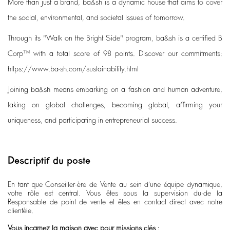
More than just a brand, ba&sh is a dynamic house that aims to cover
the social, environmental, and societal issues of tomorrow.
Through its "Walk on the Bright Side" program, ba&sh is a certified B
Corp™ with a total score of 98 points. Discover our commitments:
https://www.ba-sh.com/sustainability.html
Joining ba&sh means embarking on a fashion and human adventure,
taking on global challenges, becoming global, affirming your
uniqueness, and participating in entrepreneurial success.
Descriptif du poste
En tant que Conseiller·ère de Vente au sein d’une équipe dynamique,
votre rôle est central. Vous êtes sous la supervision du·de la
Responsable de point de vente et êtes en contact direct avec notre
clientèle.
Vous incarnez la maison avec pour missions clés :