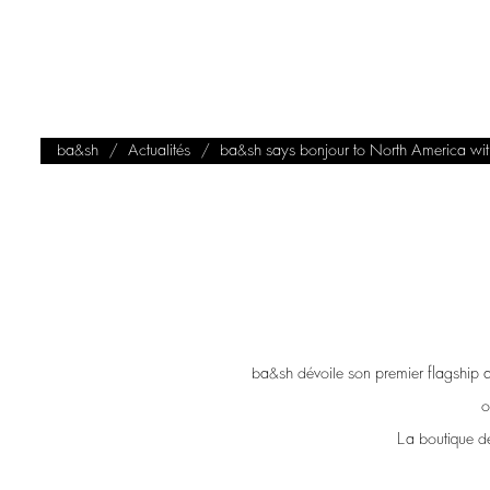
ba&sh
Actualités
ba&sh says bonjour to North America with 
ba&sh dévoile son premier flagship 
o
La boutique de