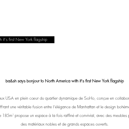
it's first New York flagship
ba&sh
says bonjour to North America with it's first New York flagship
aux USA en plein cœur du quartier dynamique de SoHo, conçue en collabor
ffrant une véritable fusion entre l'élégance de Manhattan et le design bohèm
 185m² propose un espace à la fois raffiné et convivial, avec des meubles
des matériaux nobles et de grands espaces ouverts.